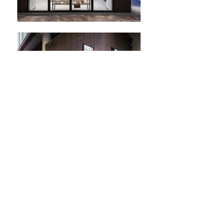
石神井観光案内所
所在地：東京都練馬区
用途：観光案内所
延床面積：50㎡
施工会社：株式会社 出水企画
備考：三愛設計と共同
竣工：2017
年3月
撮影：益永研司
​担当：藤森
back